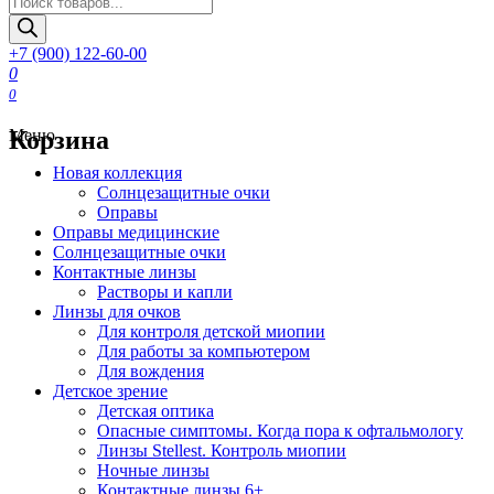
товаров
+7 (900) 122-60-00
0
0
Корзина
Меню
Новая коллекция
Солнцезащитные очки
Оправы
Оправы медицинские
Солнцезащитные очки
Контактные линзы
Растворы и капли
Линзы для очков
Для контроля детской миопии
Для работы за компьютером
Для вождения
Детское зрение
Детская оптика
Опасные симптомы. Когда пора к офтальмологу
Линзы Stellest. Контроль миопии
Ночные линзы
Контактные линзы 6+