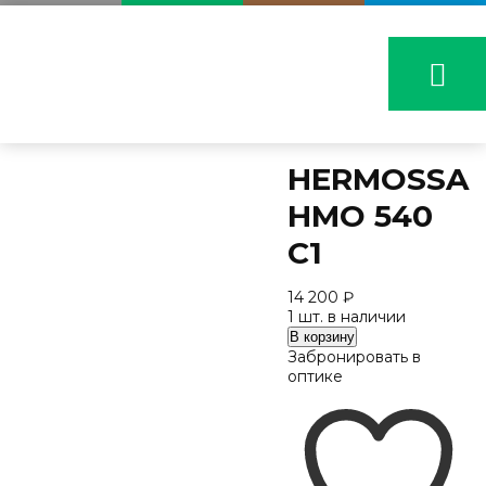
HERMOSSA
HMO 540
C1
14 200
₽
1 шт. в наличии
Количество
В корзину
HERMOSSA
Забронировать в
HMO
оптике
540
C1