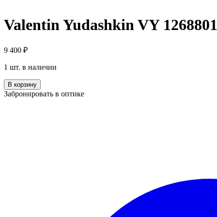
Valentin Yudashkin VY 1268801
9 400
₽
1 шт. в наличии
Количество
В корзину
Valentin
Забронировать в оптике
Yudashkin
VY
1268801
033/3