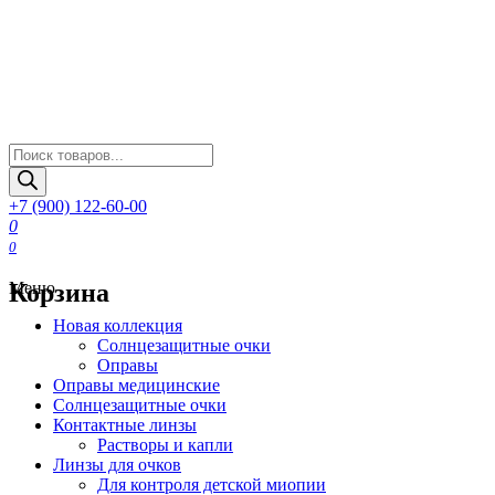
Поиск
товаров
+7 (900) 122-60-00
0
0
Корзина
Меню
Новая коллекция
Солнцезащитные очки
Оправы
Оправы медицинские
Солнцезащитные очки
Контактные линзы
Растворы и капли
Линзы для очков
Для контроля детской миопии