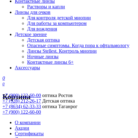
Контактные линзы
Растворы и капли
Линзы для очков
Для контроля детской миопии
Для работы за компьютером
Для вождения
Детское зрение
Детская оптика
Опасные симптомы. Когда пора к офтальмологу
Линзы Stellest. Контроль миопии
Ночные линзы
Контактные линзы 6+
Аксессуары
0
0
Корзина
+7 (900) 122-60-00
оптика Ростов
+7 (928) 212-26-17
Детская оптика
+7 (8634) 62-33-33
оптика Таганрог
+7 (900) 122-60-00
О компании
Акции
Сертификаты