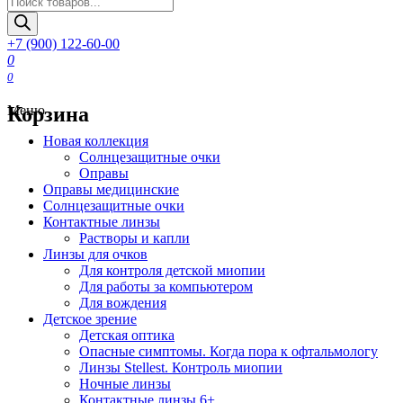
товаров
+7 (900) 122-60-00
0
0
Корзина
Меню
Новая коллекция
Солнцезащитные очки
Оправы
Оправы медицинские
Солнцезащитные очки
Контактные линзы
Растворы и капли
Линзы для очков
Для контроля детской миопии
Для работы за компьютером
Для вождения
Детское зрение
Детская оптика
Опасные симптомы. Когда пора к офтальмологу
Линзы Stellest. Контроль миопии
Ночные линзы
Контактные линзы 6+