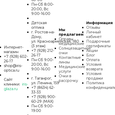
Пн-Cб 8:00-
20:00, Вс
9:00-16:00
Детская
Информация
оптика
Отзывы
Мы
г. Ростов-на-
Личный
предлагаем
Дону,
кабинет
Оправы
ул. Красноармейская, 180
Подарочные
медицинские
(3 этаж)
сертификаты
Интернет-
Солнцезащитные
+7 (928) 212-
Акции
магазин
очки
26-17
Блог
+7 (928) 602-
Контактные
Пн-Cб 9:00-
Оплата
26-17
линзы
20:00, Вс
Условия
shop@iris-
Медицинские
9:00-16:00
возврата
optica.ru
услуги
Условия
Очки в
г. Таганрог,
продажи
Сайт
рассрочку
ул. Ленина, 159
Политика
клиники:
iris-
+7 (8634) 62-
конфиденциал
glaza.ru
33-33
+7 (928) 900-
60-29 (MAX)
Пн-Cб 9:00-
19:00