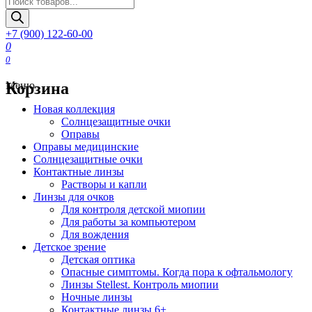
товаров
+7 (900) 122-60-00
0
0
Корзина
Меню
Новая коллекция
Солнцезащитные очки
Оправы
Оправы медицинские
Солнцезащитные очки
Контактные линзы
Растворы и капли
Линзы для очков
Для контроля детской миопии
Для работы за компьютером
Для вождения
Детское зрение
Детская оптика
Опасные симптомы. Когда пора к офтальмологу
Линзы Stellest. Контроль миопии
Ночные линзы
Контактные линзы 6+