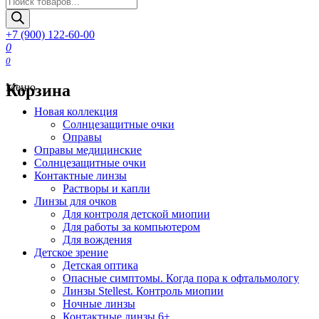
товаров
+7 (900) 122-60-00
0
0
Корзина
Меню
Новая коллекция
Солнцезащитные очки
Оправы
Оправы медицинские
Солнцезащитные очки
Контактные линзы
Растворы и капли
Линзы для очков
Для контроля детской миопии
Для работы за компьютером
Для вождения
Детское зрение
Детская оптика
Опасные симптомы. Когда пора к офтальмологу
Линзы Stellest. Контроль миопии
Ночные линзы
Контактные линзы 6+