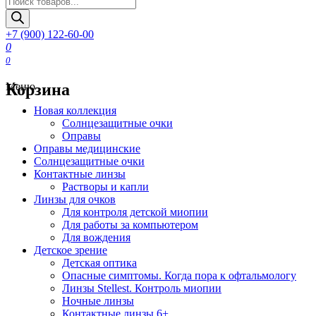
товаров
+7 (900) 122-60-00
0
0
Корзина
Меню
Новая коллекция
Солнцезащитные очки
Оправы
Оправы медицинские
Солнцезащитные очки
Контактные линзы
Растворы и капли
Линзы для очков
Для контроля детской миопии
Для работы за компьютером
Для вождения
Детское зрение
Детская оптика
Опасные симптомы. Когда пора к офтальмологу
Линзы Stellest. Контроль миопии
Ночные линзы
Контактные линзы 6+