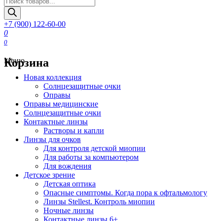
товаров
+7 (900) 122-60-00
0
0
Корзина
Меню
Новая коллекция
Солнцезащитные очки
Оправы
Оправы медицинские
Солнцезащитные очки
Контактные линзы
Растворы и капли
Линзы для очков
Для контроля детской миопии
Для работы за компьютером
Для вождения
Детское зрение
Детская оптика
Опасные симптомы. Когда пора к офтальмологу
Линзы Stellest. Контроль миопии
Ночные линзы
Контактные линзы 6+