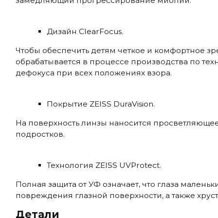
замедляющий прогрессирование миопии.
Дизайн ClearFocus.
Чтобы обеспечить детям четкое и комфортное зр
обрабатывается в процессе производства по те
дефокуса при всех положениях взора.
Покрытие ZEISS DuraVision.
На поверхность линзы наносится просветляющее
подростков.
Технология ZEISS UVProtect.
Полная защита от УФ означает, что глаза малень
повреждения глазной поверхности, а также хруст
Детали