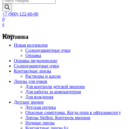
товаров
+7 (900) 122-60-00
0
0
Корзина
Меню
Новая коллекция
Солнцезащитные очки
Оправы
Оправы медицинские
Солнцезащитные очки
Контактные линзы
Растворы и капли
Линзы для очков
Для контроля детской миопии
Для работы за компьютером
Для вождения
Детское зрение
Детская оптика
Опасные симптомы. Когда пора к офтальмологу
Линзы Stellest. Контроль миопии
Ночные линзы
Контактные линзы 6+