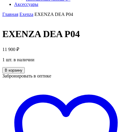
Аксессуары
Главная
Exenza
EXENZA DEA P04
EXENZA DEA P04
11 900
₽
1 шт. в наличии
Количество
В корзину
EXENZA
Забронировать в оптике
DEA
P04