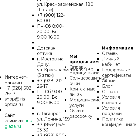
ул. Красноармейская, 180
(1 этаж)
+7 (900) 122-
60-00
Пн-Cб 8:00-
20:00, Вс
9:00-16:00
Детская
Информация
оптика
Отзывы
Мы
г. Ростов-на-
Личный
предлагаем
Дону,
кабинет
Оправы
ул. Красноармейская, 180
Подарочные
медицинские
(3 этаж)
сертификаты
Интернет-
Солнцезащитные
+7 (928) 212-
Акции
магазин
очки
26-17
Блог
+7 (928) 602-
Контактные
Пн-Cб 9:00-
Оплата
26-17
линзы
20:00, Вс
Условия
shop@iris-
Медицинские
9:00-16:00
возврата
optica.ru
услуги
Условия
Очки в
г. Таганрог,
продажи
Сайт
рассрочку
ул. Ленина, 159
Политика
клиники:
iris-
+7 (8634) 62-
конфиденциал
glaza.ru
33-33
+7 (928) 900-