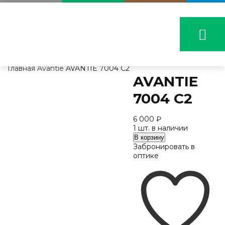
Главная
Avantie
AVANTIE 7004 C2
AVANTIE
7004 C2
6 000
₽
1 шт. в наличии
Количество
В корзину
AVANTIE
Забронировать в
7004
оптике
C2