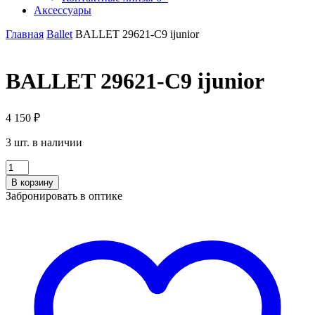
Аксессуары
Главная
Ballet
BALLET 29621-C9 ijunior
BALLET 29621-C9 ijunior
4 150
₽
3 шт. в наличии
Количество
BALLET
В корзину
29621-
Забронировать в оптике
C9
ijunior