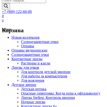
товаров
+7 (900) 122-60-00
0
0
Корзина
Меню
Новая коллекция
Солнцезащитные очки
Оправы
Оправы медицинские
Солнцезащитные очки
Контактные линзы
Растворы и капли
Линзы для очков
Для контроля детской миопии
Для работы за компьютером
Для вождения
Детское зрение
Детская оптика
Опасные симптомы. Когда пора к офтальмологу
Линзы Stellest. Контроль миопии
Ночные линзы
Контактные линзы 6+