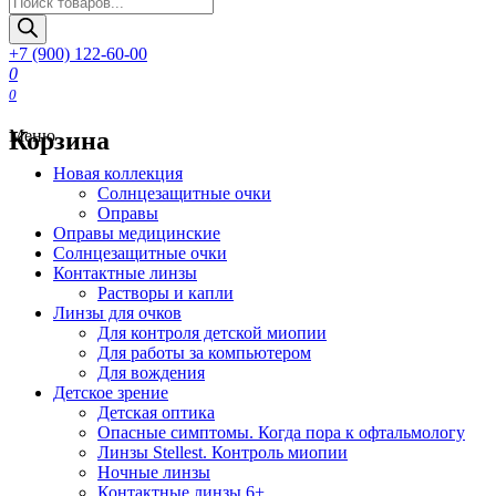
товаров
+7 (900) 122-60-00
0
0
Корзина
Меню
Новая коллекция
Солнцезащитные очки
Оправы
Оправы медицинские
Солнцезащитные очки
Контактные линзы
Растворы и капли
Линзы для очков
Для контроля детской миопии
Для работы за компьютером
Для вождения
Детское зрение
Детская оптика
Опасные симптомы. Когда пора к офтальмологу
Линзы Stellest. Контроль миопии
Ночные линзы
Контактные линзы 6+