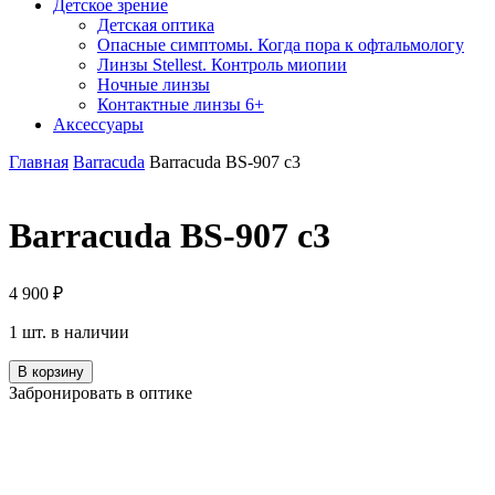
Детское зрение
Детская оптика
Опасные симптомы. Когда пора к офтальмологу
Линзы Stellest. Контроль миопии
Ночные линзы
Контактные линзы 6+
Аксессуары
Главная
Barracuda
Barracuda BS-907 c3
Barracuda BS-907 c3
4 900
₽
1 шт. в наличии
Количество
В корзину
Barracuda
Забронировать в оптике
BS-
907
c3