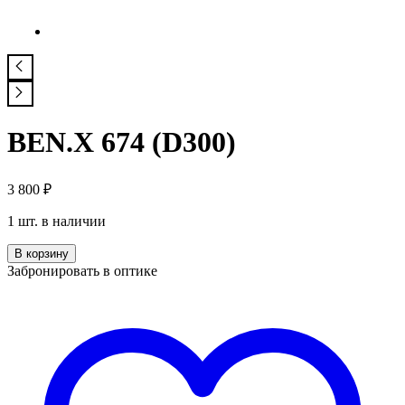
BEN.X 674 (D300)
3 800
₽
1 шт. в наличии
Количество
В корзину
BEN.X
Забронировать в оптике
674
(D300)