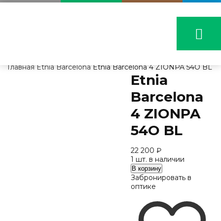
Главная
Etnia Barcelona
Etnia Barcelona 4 ZIONPA 54O BL
Etnia
Barcelona
4 ZIONPA
54O BL
22 200
₽
1 шт. в наличии
Количество
В корзину
Etnia
Забронировать в
Barcelona
оптике
4
ZIONPA
54O
BL