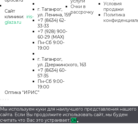
услуги
Условия
Очки в
г. Таганрог,
продажи
Сайт
рассрочку
ул. Ленина, 159
Политика
клиники:
iris-
+7 (8634) 62-
конфиденциал
glaza.ru
33-33
+7 (928) 900-
60-29 (MAX)
Пн-Cб 9:00-
19:00
г. Таганрог,
ул. Дзержинского, 163
+7 (8634) 60-
57-35
Пн-Сб 9:00-
19:00
Оптика “ИРИС”
Мы используем куки для наилучшего представления нашего
сайта. Если Вы продолжите использовать сайт, мы будем
считать что Вас это устраивает.
Ok