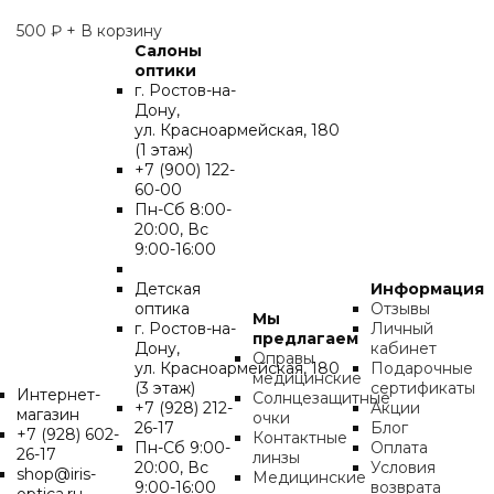
500
₽
+ В корзину
Салоны
оптики
г. Ростов-на-
Дону,
ул. Красноармейская, 180
(1 этаж)
+7 (900) 122-
60-00
Пн-Cб 8:00-
20:00, Вс
9:00-16:00
Детская
Информация
оптика
Отзывы
Мы
г. Ростов-на-
Личный
предлагаем
Дону,
кабинет
Оправы
ул. Красноармейская, 180
Подарочные
медицинские
(3 этаж)
сертификаты
Интернет-
Солнцезащитные
+7 (928) 212-
Акции
магазин
очки
26-17
Блог
+7 (928) 602-
Контактные
Пн-Cб 9:00-
Оплата
26-17
линзы
20:00, Вс
Условия
shop@iris-
Медицинские
9:00-16:00
возврата
optica.ru