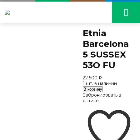
Etnia
Barcelona
5 SUSSEX
53O FU
22 500
₽
1 шт. в наличии
Количество
В корзину
Etnia
Забронировать в
Barcelona
оптике
5
SUSSEX
53O
FU