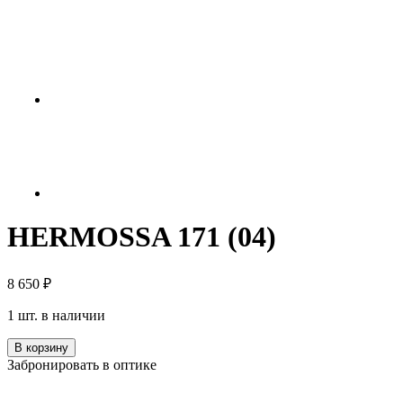
HERMOSSA 171 (04)
8 650
₽
1 шт. в наличии
Количество
В корзину
HERMOSSA
Забронировать в оптике
171
(04)