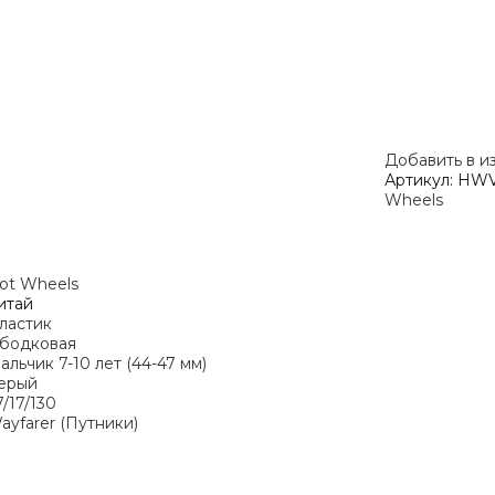
Добавить в и
Артикул:
HWV
Wheels
ot Wheels
итай
ластик
бодковая
альчик 7-10 лет (44-47 мм)
ерый
7/17/130
ayfarer (Путники)