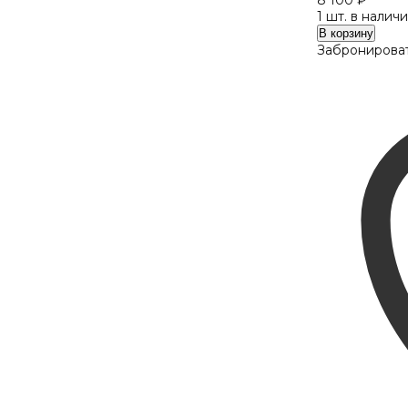
8 100
₽
1 шт. в налич
Количество
В корзину
Hot
Забронироват
Wheels
HWV144
grey