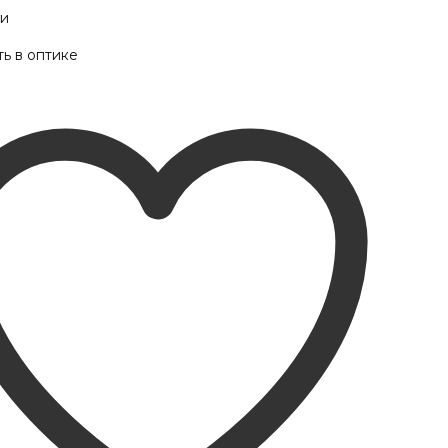
ии
ь в оптике