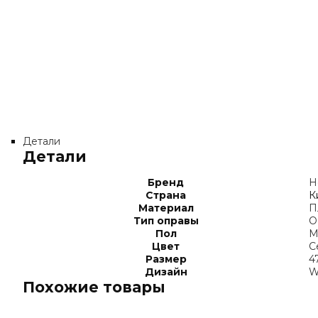
Детали
Детали
Бренд
H
Страна
К
Материал
П
Тип оправы
О
Пол
М
Цвет
С
Размер
4
Дизайн
W
Похожие товары