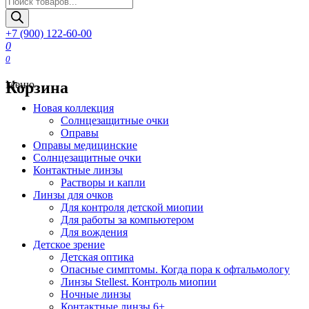
товаров
+7 (900) 122-60-00
0
0
Корзина
Меню
Новая коллекция
Солнцезащитные очки
Оправы
Оправы медицинские
Солнцезащитные очки
Контактные линзы
Растворы и капли
Линзы для очков
Для контроля детской миопии
Для работы за компьютером
Для вождения
Детское зрение
Детская оптика
Опасные симптомы. Когда пора к офтальмологу
Линзы Stellest. Контроль миопии
Ночные линзы
Контактные линзы 6+