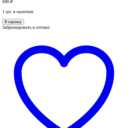
690
₽
1 шт. в наличии
Количество
В корзину
LA
Забронировать в оптике
STELLA
740
(13m)