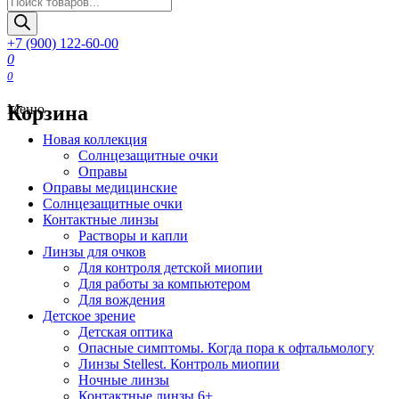
товаров
+7 (900) 122-60-00
0
0
Корзина
Меню
Новая коллекция
Солнцезащитные очки
Оправы
Оправы медицинские
Солнцезащитные очки
Контактные линзы
Растворы и капли
Линзы для очков
Для контроля детской миопии
Для работы за компьютером
Для вождения
Детское зрение
Детская оптика
Опасные симптомы. Когда пора к офтальмологу
Линзы Stellest. Контроль миопии
Ночные линзы
Контактные линзы 6+