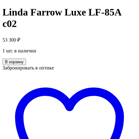
Linda Farrow Luxe LF-85A
c02
53 300
₽
1 шт. в наличии
Количество
В корзину
Linda
Забронировать в оптике
Farrow
Luxe
LF-
85A
c02