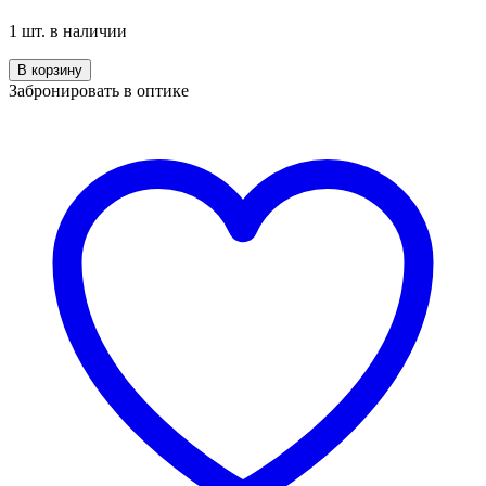
1 шт. в наличии
Количество
В корзину
Mario
Забронировать в оптике
Rossi
MR
14-
146
10P