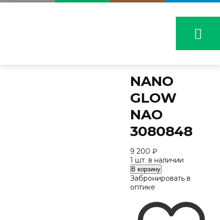
NANO
GLOW
NAO
3080848
9 200
₽
1 шт. в наличии
Количество
В корзину
NANO
Забронировать в
GLOW
оптике
NAO
3080848