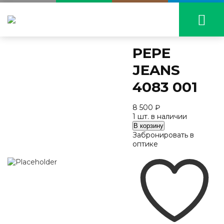
PEPE
JEANS
4083 001
8 500
₽
1 шт. в наличии
Количество
В корзину
PEPE
Забронировать в
JEANS
оптике
4083
001