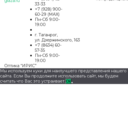
glaza.ru
33-33
+7 (928) 900-
60-29 (MAX)
Пн-Cб 9:00-
19:00
г. Таганрог,
ул. Дзержинского, 163
+7 (8634) 60-
57-35
Пн-Сб 9:00-
19:00
Оптика “ИРИС”
Мы используем куки для наилучшего представления нашего
сайта. Если Вы продолжите использовать сайт, мы будем
считать что Вас это устраивает.
Ok