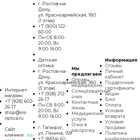
г. Ростов-на-
Дону,
ул. Красноармейская, 180
(1 этаж)
+7 (900) 122-
60-00
Пн-Cб 8:00-
20:00, Вс
9:00-16:00
Детская
Информация
оптика
Отзывы
Мы
г. Ростов-на-
Личный
предлагаем
Дону,
кабинет
Оправы
ул. Красноармейская, 180
Подарочные
медицинские
(3 этаж)
сертификаты
Интернет-
Солнцезащитные
+7 (928) 212-
Акции
магазин
очки
26-17
Блог
+7 (928) 602-
Контактные
Пн-Cб 9:00-
Оплата
26-17
линзы
20:00, Вс
Условия
shop@iris-
Медицинские
9:00-16:00
возврата
optica.ru
услуги
Условия
Очки в
г. Таганрог,
продажи
Сайт
рассрочку
ул. Ленина, 159
Политика
клиники:
iris-
+7 (8634) 62-
конфиденциал