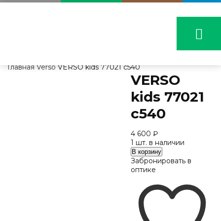
Главная
Verso
VERSO kids 77021 c540
VERSO
kids 77021
c540
4 600
₽
1 шт. в наличии
Количество
В корзину
VERSO
Забронировать в
kids
оптике
77021
c540