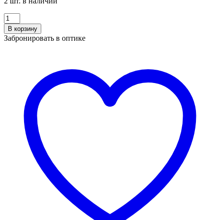
2 шт. в наличии
Количество
VERSO
В корзину
Titanum
Забронировать в оптике
DTX
131
C
GLD/GRY