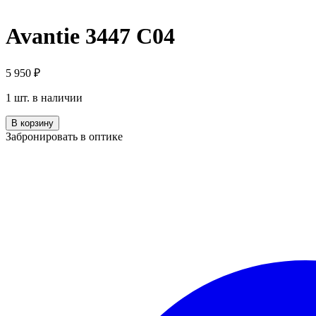
Avantie 3447 С04
5 950
₽
1 шт. в наличии
Количество
В корзину
Avantie
Забронировать в оптике
3447
С04