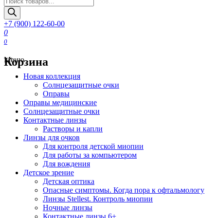
товаров
+7 (900) 122-60-00
0
0
Корзина
Меню
Новая коллекция
Солнцезащитные очки
Оправы
Оправы медицинские
Солнцезащитные очки
Контактные линзы
Растворы и капли
Линзы для очков
Для контроля детской миопии
Для работы за компьютером
Для вождения
Детское зрение
Детская оптика
Опасные симптомы. Когда пора к офтальмологу
Линзы Stellest. Контроль миопии
Ночные линзы
Контактные линзы 6+