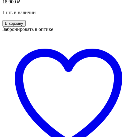
18 900
₽
1 шт. в наличии
Количество
В корзину
Guess
Забронировать в оптике
GU
00203-
H
01B