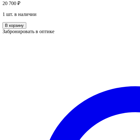
20 700
₽
1 шт. в наличии
Количество
В корзину
Max
Забронировать в оптике
Mara
MM
0165
32E