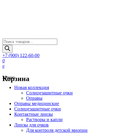
Поиск
товаров
+7 (900) 122-60-00
0
0
Корзина
Меню
Новая коллекция
Солнцезащитные очки
Оправы
Оправы медицинские
Солнцезащитные очки
Контактные линзы
Растворы и капли
Линзы для очков
Для контроля детской миопии