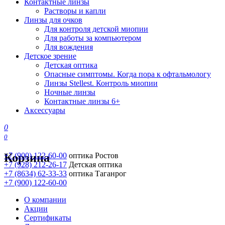
Контактные линзы
Растворы и капли
Линзы для очков
Для контроля детской миопии
Для работы за компьютером
Для вождения
Детское зрение
Детская оптика
Опасные симптомы. Когда пора к офтальмологу
Линзы Stellest. Контроль миопии
Ночные линзы
Контактные линзы 6+
Аксессуары
0
0
Корзина
+7 (900) 122-60-00
оптика Ростов
+7 (928) 212-26-17
Детская оптика
+7 (8634) 62-33-33
оптика Таганрог
+7 (900) 122-60-00
О компании
Акции
Сертификаты