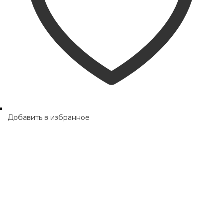
product
page
Добавить в избранное