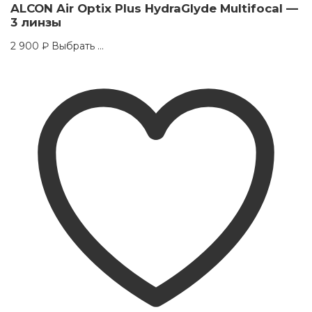
ALCON Air Optix Plus HydraGlyde Multifocal —
3 линзы
This
2 900
₽
Выбрать ...
product
has
multiple
variants.
The
options
may
be
chosen
on
the
product
page