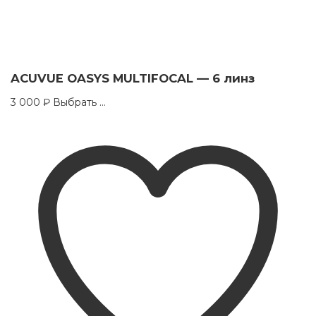
ACUVUE OASYS MULTIFOCAL — 6 линз
This
3 000
₽
Выбрать ...
product
has
multiple
variants.
The
options
may
be
chosen
on
the
product
page