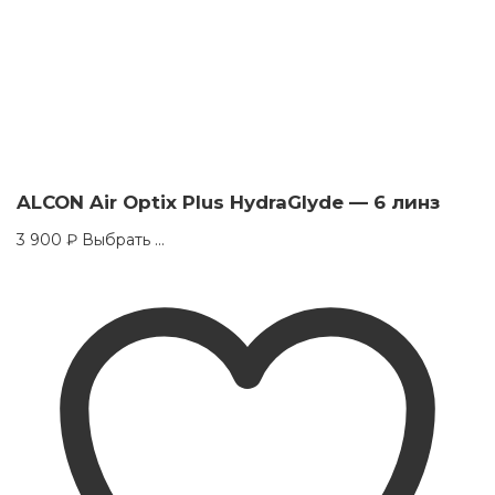
ALCON Air Optix Plus HydraGlyde — 6 линз
This
3 900
₽
Выбрать ...
product
has
multiple
variants.
The
options
may
be
chosen
on
the
product