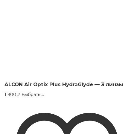
ALCON Air Optix Plus HydraGlyde — 3 линзы
This
1 900
₽
Выбрать ...
product
has
multiple
variants.
The
options
may