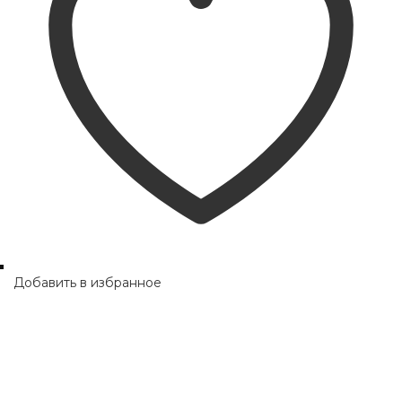
be
chosen
on
the
product
page
Добавить в избранное