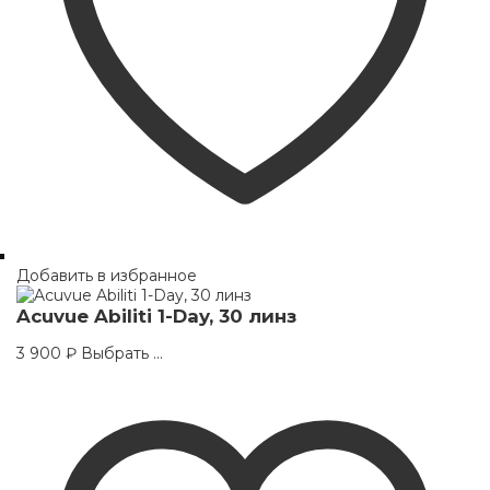
Добавить в избранное
Acuvue Abiliti 1-Day, 30 линз
This
3 900
₽
Выбрать ...
product
has
multiple
variants.
The
options
may