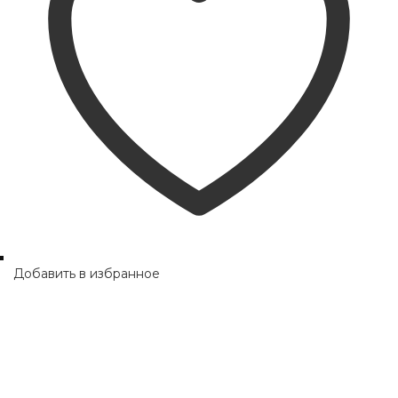
be
chosen
on
the
product
page
Добавить в избранное