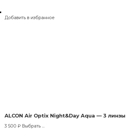
Добавить в избранное
ALCON Air Optix Night&Day Aqua — 3 линзы
This
3 500
₽
Выбрать ...
product