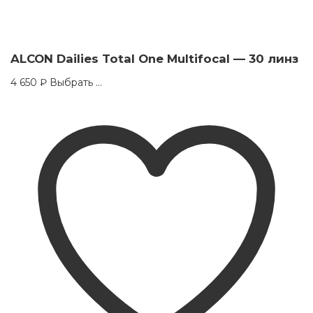
ALCON Dailies Total One Multifocal — 30 линз
This
4 650
₽
Выбрать ...
product
has
multiple
variants.
The
options
may
be
chosen
on
the
product
page