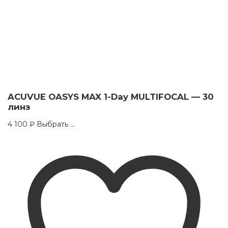
ACUVUE OASYS MAX 1-Day MULTIFOCAL — 30
линз
This
4 100
₽
Выбрать ...
product
has
multiple
variants.
The
options
may
be
chosen
on
the