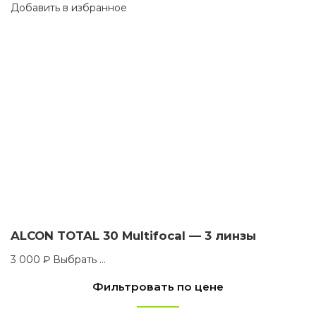
Добавить в избранное
ALCON TOTAL 30 Multifocal — 3 линзы
This
3 000
₽
Выбрать ...
product
has
Фильтровать по цене
multiple
variants.