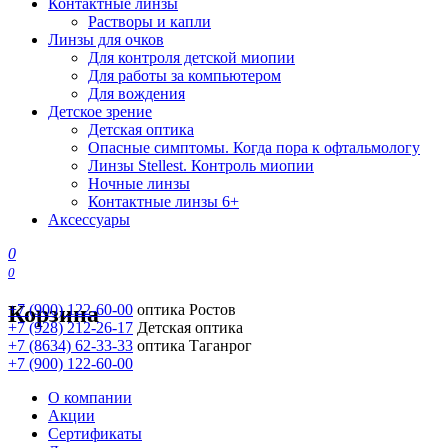
Контактные линзы
Растворы и капли
Линзы для очков
Для контроля детской миопии
Для работы за компьютером
Для вождения
Детское зрение
Детская оптика
Опасные симптомы. Когда пора к офтальмологу
Линзы Stellest. Контроль миопии
Ночные линзы
Контактные линзы 6+
Аксессуары
0
0
Корзина
+7 (900) 122-60-00
оптика Ростов
+7 (928) 212-26-17
Детская оптика
+7 (8634) 62-33-33
оптика Таганрог
+7 (900) 122-60-00
О компании
Акции
Сертификаты