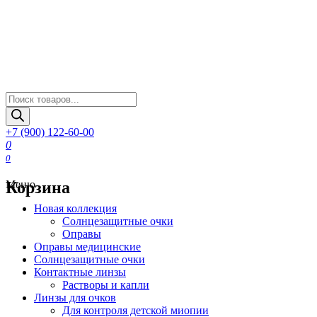
Поиск
товаров
+7 (900) 122-60-00
0
0
Корзина
Меню
Новая коллекция
Солнцезащитные очки
Оправы
Оправы медицинские
Солнцезащитные очки
Контактные линзы
Растворы и капли
Линзы для очков
Для контроля детской миопии