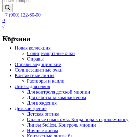
товаров
+7 (900) 122-60-00
0
0
Корзина
Меню
Новая коллекция
Солнцезащитные очки
Оправы
Оправы медицинские
Солнцезащитные очки
Контактные линзы
Растворы и капли
Линзы для очков
Для контроля детской миопии
Для работы за компьютером
Для вождения
Детское зрение
Детская оптика
Опасные симптомы. Когда пора к офтальмологу
Линзы Stellest. Контроль миопии
Ночные линзы
Контактные линзы 6+