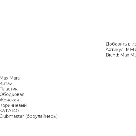
Добавить в и
Артикул:
MM 5
Brand:
Max Ma
Max Mara
Китай
Пластик
Ободковая
Женская
Коричневый
52/17/140
Clubmaster (броулайнеры)