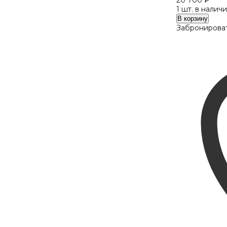
20 700
₽
1 шт. в налич
Количество
В корзину
Max
Забронироват
Mara
MM
5224
052