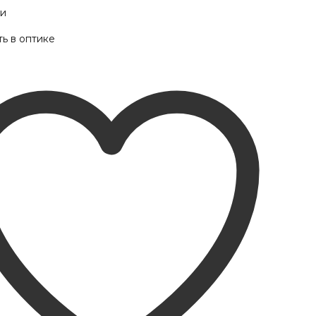
ии
ь в оптике