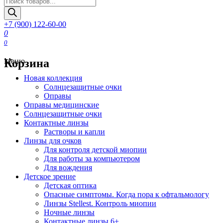
товаров
+7 (900) 122-60-00
0
0
Корзина
Меню
Новая коллекция
Солнцезащитные очки
Оправы
Оправы медицинские
Солнцезащитные очки
Контактные линзы
Растворы и капли
Линзы для очков
Для контроля детской миопии
Для работы за компьютером
Для вождения
Детское зрение
Детская оптика
Опасные симптомы. Когда пора к офтальмологу
Линзы Stellest. Контроль миопии
Ночные линзы
Контактные линзы 6+