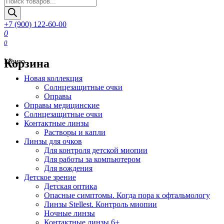
товаров
+7 (900) 122-60-00
0
0
Корзина
Меню
Новая коллекция
Солнцезащитные очки
Оправы
Оправы медицинские
Солнцезащитные очки
Контактные линзы
Растворы и капли
Линзы для очков
Для контроля детской миопии
Для работы за компьютером
Для вождения
Детское зрение
Детская оптика
Опасные симптомы. Когда пора к офтальмологу
Линзы Stellest. Контроль миопии
Ночные линзы
Контактные линзы 6+