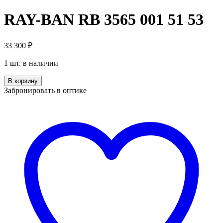
RAY-BAN RB 3565 001 51 53
33 300
₽
1 шт. в наличии
Количество
В корзину
RAY-
Забронировать в оптике
BAN
RB
3565
001
51
53