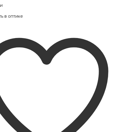
ии
ь в оптике