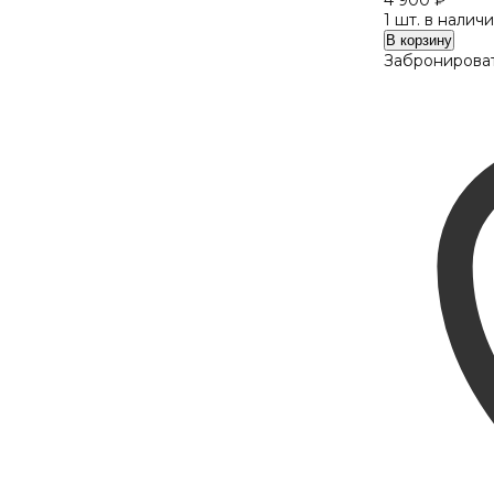
4 900
₽
1 шт. в налич
Количество
В корзину
ELLIS
Забронироват
5043
C4