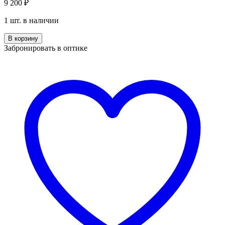
9 200
₽
1 шт. в наличии
Количество
В корзину
Enni
Забронировать в оптике
Marco
IV
06-
092
05