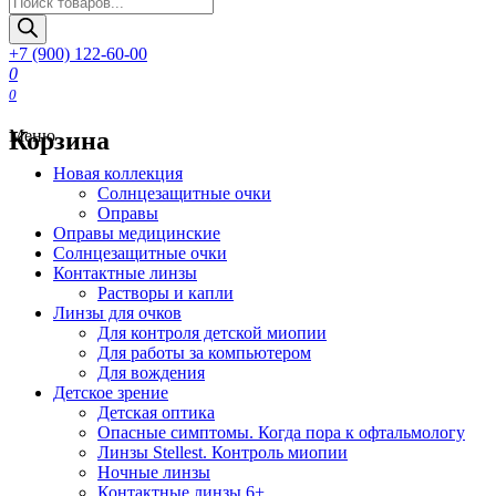
товаров
+7 (900) 122-60-00
0
0
Корзина
Меню
Новая коллекция
Солнцезащитные очки
Оправы
Оправы медицинские
Солнцезащитные очки
Контактные линзы
Растворы и капли
Линзы для очков
Для контроля детской миопии
Для работы за компьютером
Для вождения
Детское зрение
Детская оптика
Опасные симптомы. Когда пора к офтальмологу
Линзы Stellest. Контроль миопии
Ночные линзы
Контактные линзы 6+