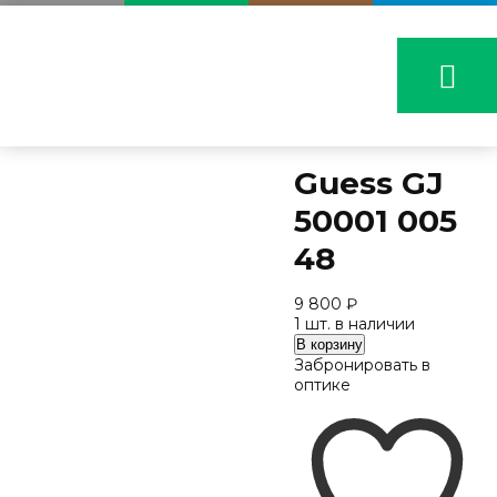
Guess GJ
50001 005
48
9 800
₽
1 шт. в наличии
Количество
В корзину
Guess
Забронировать в
GJ
оптике
50001
005
48