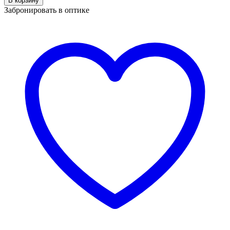
В корзину
Jessie
Забронировать в оптике
JS
712441
C1