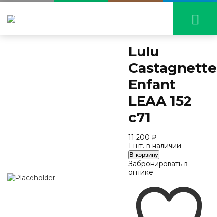
Lulu
Castagnette
Enfant
LEAA 152
c71
11 200
₽
1 шт. в наличии
Количество
В корзину
Lulu
Забронировать в
Castagnette
оптике
Enfant
LEAA
152
c71