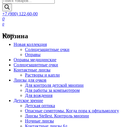
товаров
+7 (900) 122-60-00
0
0
Корзина
Меню
Новая коллекция
Солнцезащитные очки
Оправы
Оправы медицинские
Солнцезащитные очки
Контактные линзы
Растворы и капли
Линзы для очков
Для контроля детской миопии
Для работы за компьютером
Для вождения
Детское зрение
Детская оптика
Опасные симптомы. Когда пора к офтальмологу
Линзы Stellest. Контроль миопии
Ночные линзы
Контактные линзы 6+