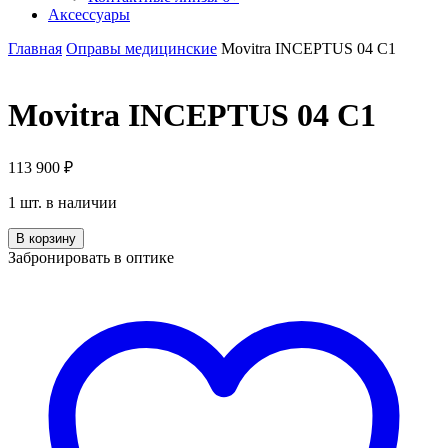
Аксессуары
Главная
Оправы медицинские
Movitra INCEPTUS 04 C1
Movitra INCEPTUS 04 C1
113 900
₽
1 шт. в наличии
Количество
В корзину
Movitra
Забронировать в оптике
INCEPTUS
04
C1