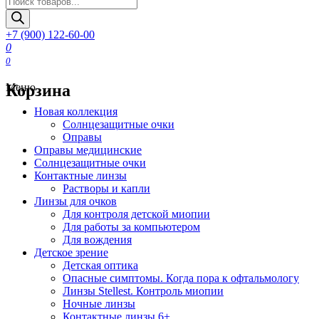
товаров
+7 (900) 122-60-00
0
0
Корзина
Меню
Новая коллекция
Солнцезащитные очки
Оправы
Оправы медицинские
Солнцезащитные очки
Контактные линзы
Растворы и капли
Линзы для очков
Для контроля детской миопии
Для работы за компьютером
Для вождения
Детское зрение
Детская оптика
Опасные симптомы. Когда пора к офтальмологу
Линзы Stellest. Контроль миопии
Ночные линзы
Контактные линзы 6+