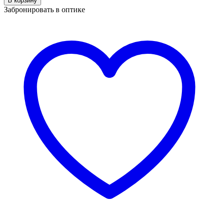
В корзину
NANO
Забронировать в оптике
NAO
3161250