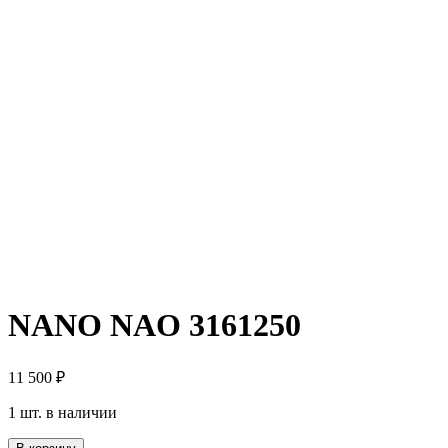
NANO NAO 3161250
11 500
₽
1 шт. в наличии
Количество