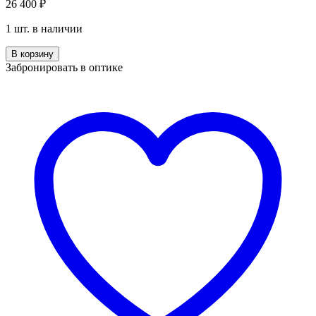
26 400
₽
1 шт. в наличии
Количество
В корзину
Seiko
Забронировать в оптике
T-
9040
с007