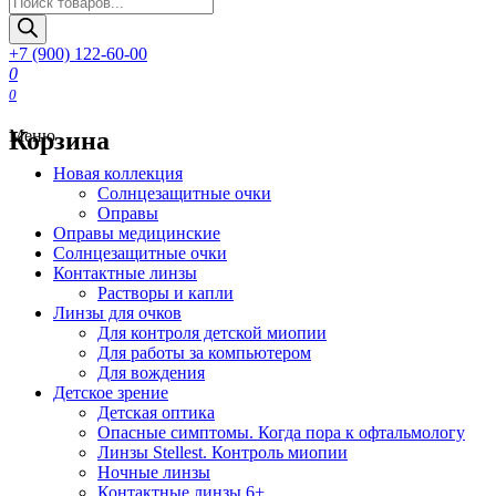
товаров
+7 (900) 122-60-00
0
0
Корзина
Меню
Новая коллекция
Солнцезащитные очки
Оправы
Оправы медицинские
Солнцезащитные очки
Контактные линзы
Растворы и капли
Линзы для очков
Для контроля детской миопии
Для работы за компьютером
Для вождения
Детское зрение
Детская оптика
Опасные симптомы. Когда пора к офтальмологу
Линзы Stellest. Контроль миопии
Ночные линзы
Контактные линзы 6+