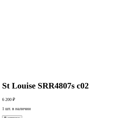
St Louise SRR4807s c02
6 200
₽
1 шт. в наличии
Количество