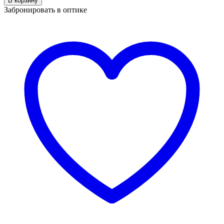
В корзину
St
Забронировать в оптике
Louise
SRR4807s
c02